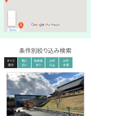
条件別絞り込み検索
すべて
駅に
駐車場
20坪
20坪
表示
近い
あり
以上
未満