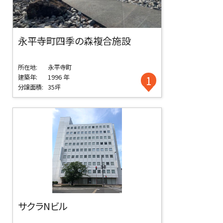
永平寺町四季の森複合施設
所在地:
永平寺町
建築年:
1996 年
1
分譲面積:
35坪
サクラNビル