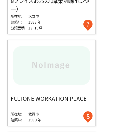
eプレイスおおの（職業訓練センタ
ー）
所在地:
大野市
建築年:
1983 年
7
分譲面積:
13~15坪
FUJIONE WORKATION PLACE
所在地:
敦賀市
8
建築年:
1980 年