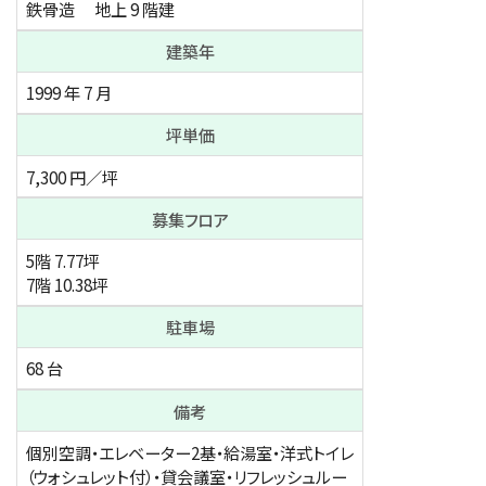
鉄骨造
地上 9 階建
建築年
1999 年
7 月
坪単価
7,300 円／坪
募集フロア
5階
7.77坪
7階
10.38坪
駐車場
68 台
備考
個別空調・エレベーター2基・給湯室・洋式トイレ
（ウォシュレット付）・貸会議室・リフレッシュルー