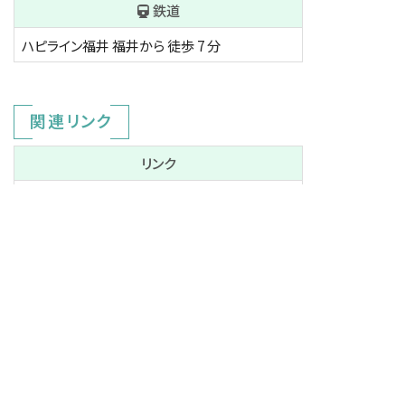
鉄道
ハピライン福井
福井から
徒歩 7 分
関連リンク
リンク
三谷不動産(株)HP
オフィス物件検索一覧