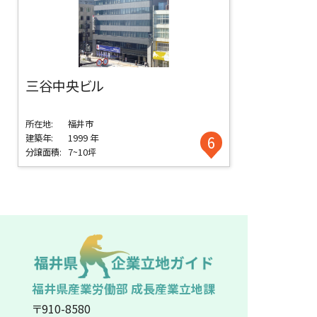
三谷中央ビル
所在地:
福井市
建築年:
1999 年
6
分譲面積:
7~10坪
福井県産業労働部 成長産業立地課
〒910-8580