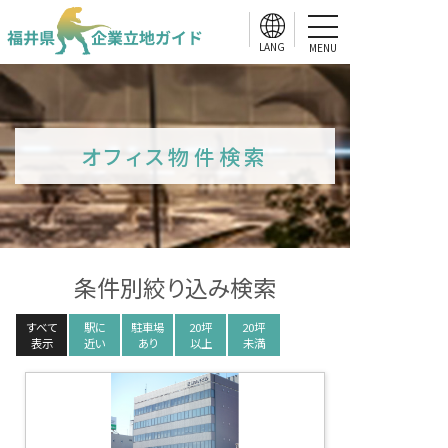
MENU
オフィス物件検索
条件別絞り込み検索
すべて
駅に
駐車場
20坪
20坪
表示
近い
あり
以上
未満