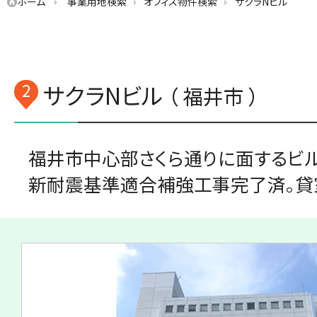
ホーム
事業用地検索
オフィス物件検索
サクラNビル
2
サクラNビル
（ 福井市 ）
福井市中心部さくら通りに面するビル。
新耐震基準適合補強工事完了済。貸室