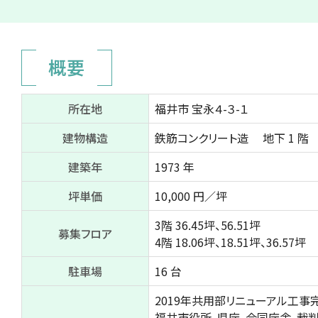
概要
所在地
福井市 宝永４-３-１
建物構造
鉄筋コンクリート造
地下 1 
建築年
1973 年
坪単価
10,000 円／坪
3階
36.45坪、56.51坪
募集フロア
4階
18.06坪、18.51坪、36.57坪
駐車場
16 台
2019年共用部リニューアル工事完
福井市役所、県庁、合同庁舎、裁