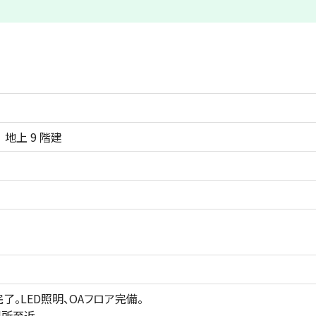
階
地上 9 階建
了。LED照明、OAフロア完備。
判所至近。