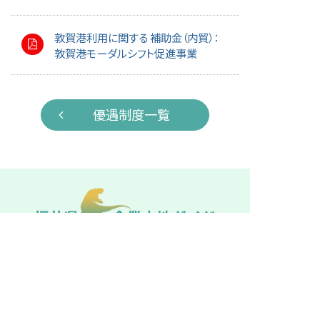
敦賀港利用に関する 補助金（内貿）：
敦賀港モーダルシフト促進事業
優遇制度一覧
福井県産業労働部 成長産業立地課
〒910-8580
福井県福井市大手3丁目17番1号
TEL:0776-20-0375