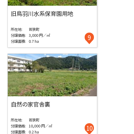
旧鳥羽川水系保育園用地
所在地:
若狭町
分譲価格:
3,000 円／㎡
9
分譲面積:
0.7 ha
自然の家官舎裏
所在地:
若狭町
分譲価格:
10,000 円／㎡
10
分譲面積:
0.2 ha