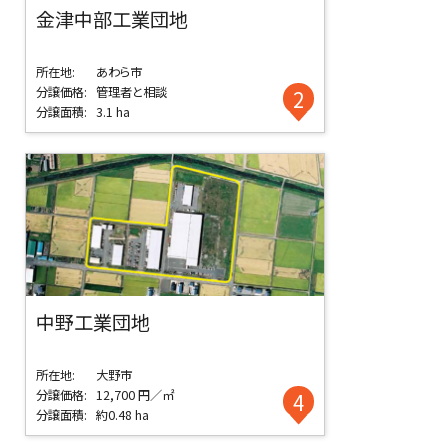
金津中部工業団地
所在地:
あわら市
分譲価格:
管理者と相談
2
分譲面積:
3.1 ha
中野工業団地
所在地:
大野市
分譲価格:
12,700 円／㎡
4
分譲面積:
約0.48 ha