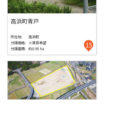
高浜町青戸
所在地:
高浜町
分譲価格:
※賃貸希望
15
分譲面積:
約0.95 ha
おおい町しごとみらい産業団地
所在地:
おおい町
分譲価格:
10,000 円／㎡