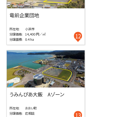
竜前企業団地
所在地:
小浜市
分譲価格:
14,400 円／㎡
12
分譲面積:
0.4 ha
うみんぴあ大飯 Aゾーン
所在地:
おおい町
分譲価格:
応相談
13