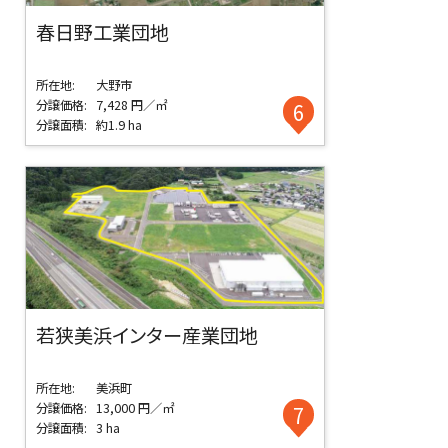
春日野工業団地
所在地:
大野市
分譲価格:
7,428 円／㎡
6
分譲面積:
約1.9 ha
若狭美浜インター産業団地
所在地:
美浜町
分譲価格:
13,000 円／㎡
7
分譲面積:
3 ha