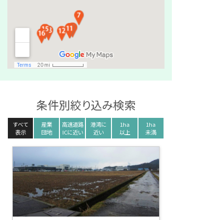
条件別絞り込み検索
すべて
産業
高速道路
港湾に
1ha
1ha
表示
団地
ICに近い
近い
以上
未満