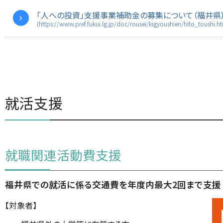
「人への投資」支援事業補助金の募集について（福井県
(https://www.pref.fukui.lg.jp/doc/rousei/kigyoushien/hito_toushi.ht
就活支援
就職関連活動費支援
福井県での就活に係る交通費を年度内最大2回まで支援
【対象者】