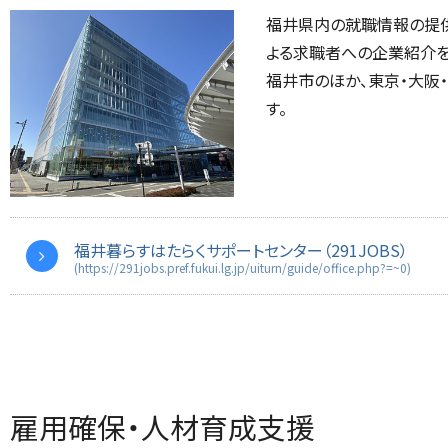
福井県内の就職情報の提供
よる求職者への企業紹介を
福井市のほか、東京・大阪
す。
福井暮らすはたらくサポートセンター（291JOBS）
(https://291jobs.pref.fukui.lg.jp/uiturn/guide/office.php?=~0)
雇用確保・人材育成支援