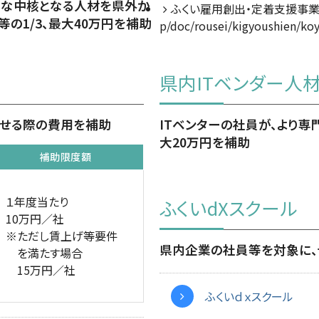
な中核となる人材を県外か
ふくい雇用創出・定着支援事業
の1/3、最大40万円を補助
p/doc/rousei/kigyoushien/ko
県内ITベンダー人
させる際の費用を補助
ITベンターの社員が、より専
大20万円を補助
補助限度額
１年度当たり
ふくいdXスクール
10万円／社
※ただし賃上げ等要件
県内企業の社員等を対象に、
を満たす場合
15万円／社
ふくいｄｘスクール