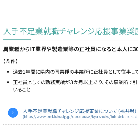
人手不足業就職チャレンジ応援事業奨
異業種からIT業界や製造業等の正社員になると本人に3
【条件】
過去1年間に県内の同業種の事業所に正社員として従事し
正社員としての勤務実績が３か月以上あり、その事業所で引
いること
人手不足業就職チャレンジ応援事業について（福井県）
(https://www.pref.fukui.lg.jp/doc/rousei/kyu-shoku/hitodebusokuch