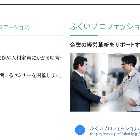
ふくいプロフェッシ
ステーション）
企業の経営革新をサポート
確保や人材定着にかかる助言・
関するセミナーを開催します。
ふくいプロフェッショナ
(https://www.pref.fukui.lg.jp