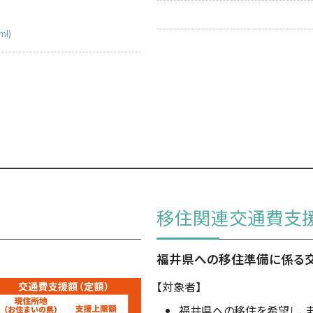
）
ml)
移住関連交通費支
福井県への移住準備に係る
【対象者】
福井県への移住を希望し、