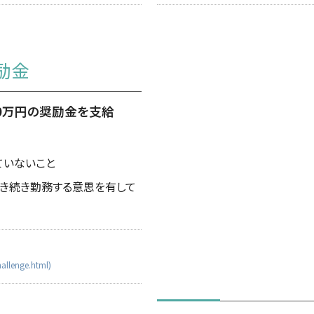
励金
0万円の奨励金を支給
ていないこと
き続き勤務する意思を有して
allenge.html)