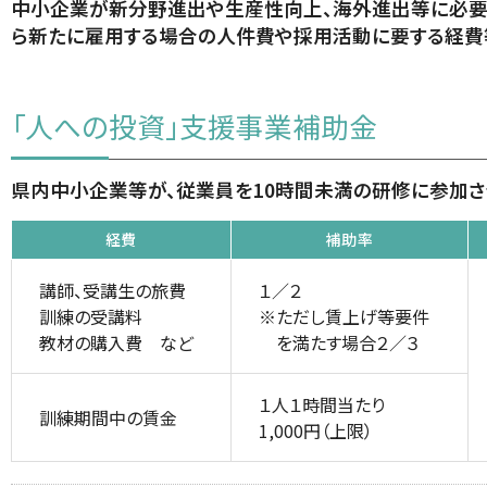
中小企業が新分野進出や生産性向上、海外進出等に必要
ら新たに雇用する場合の人件費や採用活動に要する経費等
「人への投資」支援事業補助金
県内中小企業等が、従業員を10時間未満の研修に参加
経費
補助率
講師、受講生の旅費
１／２
訓練の受講料
※ただし賃上げ等要件
教材の購入費 など
を満たす場合２／３
１人１時間当たり
訓練期間中の賃金
1,000円（上限）