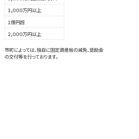
１,０００万円以上
１億円超
２,０００万円以上
市町によっては、独自に固定資産税の減免、奨励金
の交付等を行っております。
優遇制度の詳細については、制度を所管する各機
関等にお問い合わせください。
優遇制度一覧