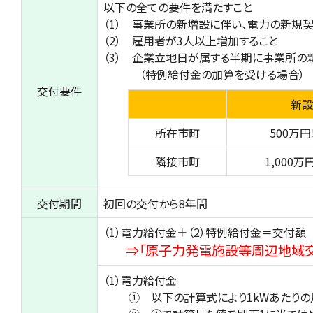
以下の全ての要件を満たすこと
（1） 事業所の新増設に伴い、電力の新規
（2） 雇用者が3人以上増加すること
（3） 企業立地日が属する半期に事業所の
（特例給付金の加算を受ける場合）
交付要件
新設
所在市町
500万
隣接市町
1,000
交付期間
初回の交付から8年間
（1）電力給付金＋（2）特例給付金＝交付額
⇒「原子力発電施設等周辺地域
（1）電力給付金
① 以下の計算式により1kWあたりの