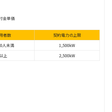
付金単価
用者数
契約電力の上限
20人未満
1,500kW
人以上
2,500kW