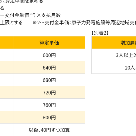
、算定単価を求める
る
価ー交付金単価
）×支払月数
※2
限とする ※2…交付金単価：原子力発電施設等周辺地域交
【別表2】
算定単価
増加雇
600円
3人以上
640円
20
680円
720円
760円
800円
以後、40円ずつ加算